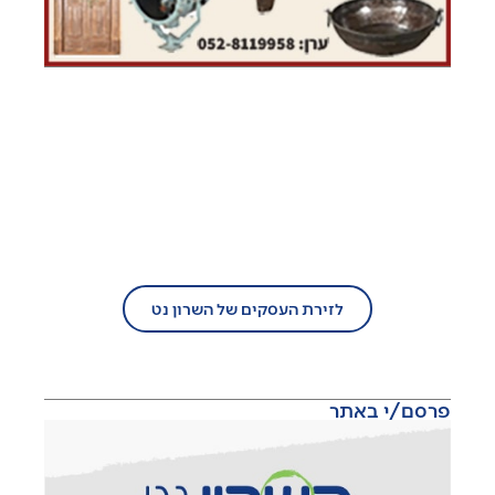
בעל עסק?
הצטרף/י עוד היום לזירת העסקים של
השרון נט!
לזירת העסקים של השרון נט
פרסם/י באתר