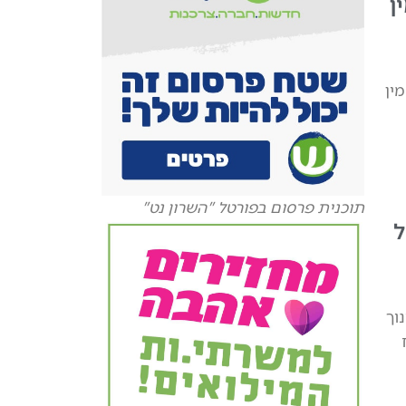
ן
ין
תוכנית פרסום בפורטל "השרון נט"
ל
וך