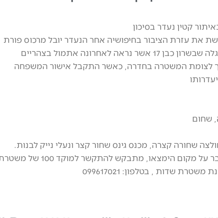
יתור קטין נעדר בסיכון
 את עזרת הציבור בחיפושיה אחר הנעדר יובל מרכוס פורת
תושב מושב חוגלה שבשרון כבן 17 אשר נראה לאחרונה אתמול בצהריים
10) סמוך לצומת המשטרה בחדרה, כאשר התקבל אישור המשפחה
עדרותו
, שחום
ולצה שחורה קצרה, מכנס גינס שחור קצר ונעלי נייק לבנות.
כל היודע על דבר על מקום הימצאו, מתבקש להתקשר למוקד 100 של משט
שטרת שדות , בטלפון: 099617021