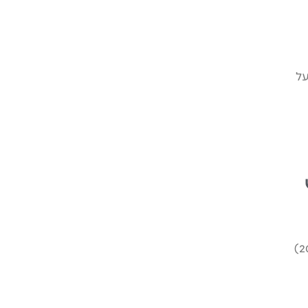
ון, על
צוות אמבולנס של איחוד הצלה העניקו בזירה סיוע ראשוני לנהגת רכב (כבת 20)