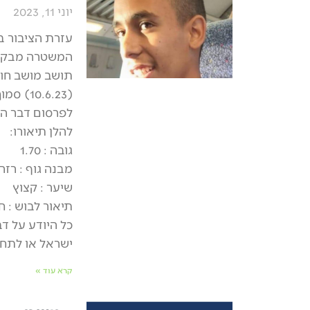
יוני 11, 2023
עזרת הציבור בא
המשטרה מבקשת
(.6.23
לפרסום דבר הי
להלן תיאורו:
גובה : 1.70
מבנה גוף : רזה
שיער : קצוץ
תיאור לבוש : ח
ישראל או לתחנת מ
קרא עוד »