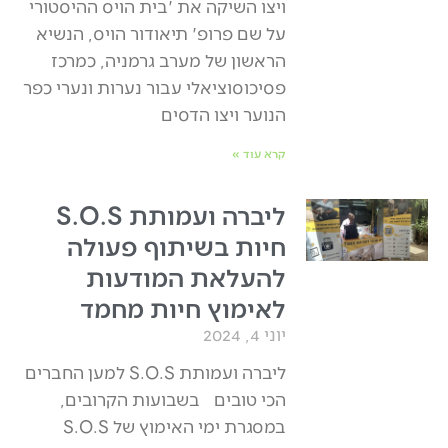
ויצו השיקה את 'בית הויס ההיסטורי
על שם פרופ' תיאודור הויס, הנשיא
הראשון של מערב גרמניה, כמרכז
פסיכוסוציאלי עבור נערות ונערי כפר
הנוער ויצו הדסים
קרא עוד »
ליברה ועמותת S.O.S
חיות בשיתוף פעולה
להעלאת המודעות
לאימוץ חיות מחמד
יוני 4, 2024
ליברה ועמותת S.O.S למען החברים
הכי טובים בשבועות הקרובים,
במסגרת ימי האימוץ של S.O.S