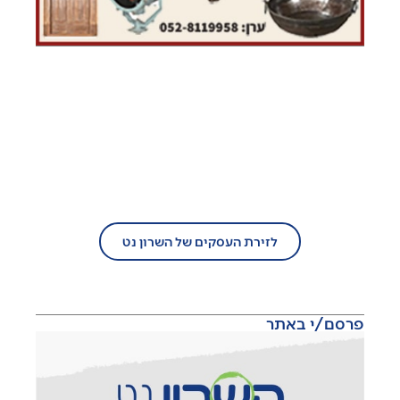
בעל עסק?
הצטרף/י עוד היום לזירת העסקים של
השרון נט!
לזירת העסקים של השרון נט
פרסם/י באתר