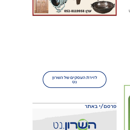
בעל עסק?
הצטרף/י עוד היום לזירת
העסקים של השרון נט!
לזירת העסקים של השרון
נט
פרסם/י באתר