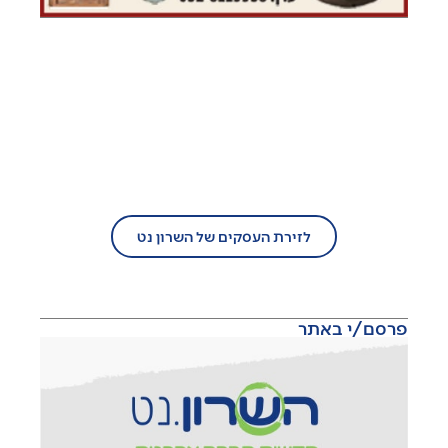
בעל עסק?
הצטרף/י עוד היום לזירת העסקים של
השרון נט!
לזירת העסקים של השרון נט
פרסם/י באתר