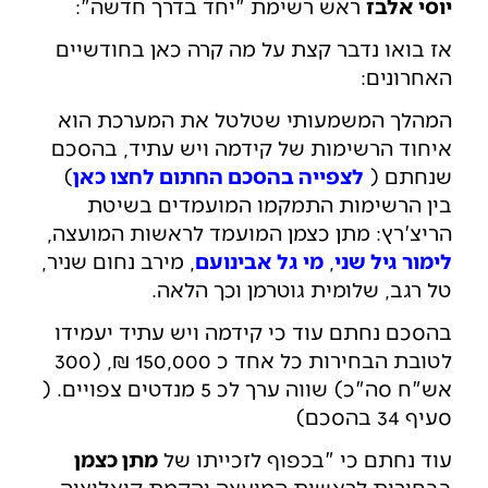
יוסי אלבז
ראש רשימת "יחד בדרך חדשה":
אז בואו נדבר קצת על מה קרה כאן בחודשיים
האחרונים:
המהלך המשמעותי שטלטל את המערכת הוא
איחוד הרשימות של קידמה ויש עתיד, בהסכם
שנחתם (
לצפייה בהסכם החתום לחצו כאן
)
בין הרשימות התמקמו המועמדים בשיטת
הריצ'רץ: מתן כצמן המועמד לראשות המועצה,
לימור גיל שני
,
מי גל אבינועם
, מירב נחום שניר,
טל רגב, שלומית גוטרמן וכך הלאה.
בהסכם נחתם עוד כי קידמה ויש עתיד יעמידו
לטובת הבחירות כל אחד כ 150,000 ₪, (300
אש"ח סה"כ) שווה ערך לכ 5 מנדטים צפויים. (
סעיף 34 בהסכם)
עוד נחתם כי "בכפוף לזכייתו של
מתן כצמן
בבחירות לראשות המועצה והקמת קואליציה