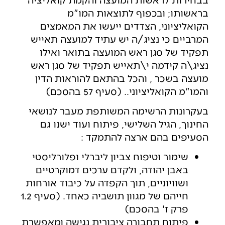
בראשותו; ובכפוף לתוצאות המו"מ
הקואליציוני, הצדדים ייעשו את המאמצים
המרביים כי נציג/ה יש עתיד למועצה תאייש
תפקיד של סגן ראש המועצה בתואר ואילו
נציג\ה קידמה י\תאייש תפקיד של סגן ראש
מועצה בשכר , והכל בהתאם להוראות הדין
והמו"מ הקואליציוני.. (סעיף 57 בהסכם)
בעקרונות הרשימה המשותפת מעבר לנושאי
החינוך, הגיל השלישי, פיתוח ועוד ישנו גם
הסעיפים בהם ארצה להתמקד :
שימור וטיפוח צביון ליברלי ופלורליסטי
באבן יהודה, ולקדם ערכים דמוקרטיים
ושוויוניים, תוך הקפדה על כיבוד אורחות
חייהם של מגוון תושביה כאחד. (סעיף 1.2
פרק ז' בהסכם)
פיתוח תחבורה ציבורית נגישה ומאפשרת