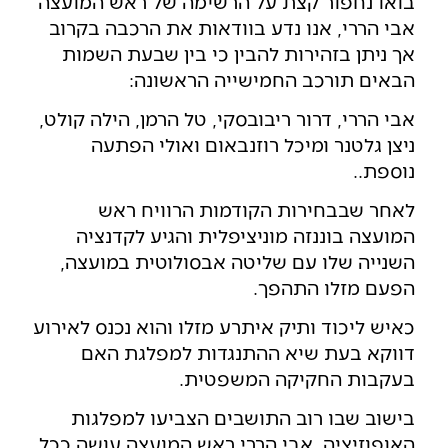
בואו נחפור קצת על הרשימה של ראש המועצה
אבי הררי, אנו נדע בוודאות את הרכבה בקרוב
אך ניתן בזהירות להבין כי בין שבעת השמות
הבאים תורכב החמישייה הראשונה:
אבי הררי, דרור ריבובסקי, טל הרמן, הילה קולט,
ניצן גלטנר ומיכל רוזנבאום ואולי הפתעה
נוספת..
לאחר שבבחירות הקודמות הרוויח ראש
המועצה בוננזה מוניציפלית והגיע לקדנציה
השנייה שלו עם שליטה אבסולוטית במועצה,
הפעם מזלו התהפך.
כאיש ליכוד ותיק איתרע מזלו והוא נכנס לאירוע
דווקא בעת שיא ההתנגדות למפלגת האם
בעקבות החקיקה המשפטית.
בישוב שבו רוב התושבים הצביעו למפלגות
האופוזיציה, אבי הררי ראש המועצה עושה ככל