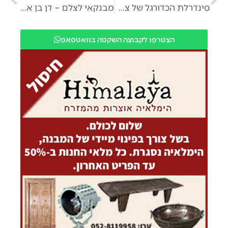
סינדרלת הכדורגל של צעירי אבן יהודה
מבנקאי לצלם – דן בן ארי, תושב אבן יהודה, עזב מאחוריו את האקסלים והגרפים והפך להיות צלם.
הצטרפו לקבוצה השקטה בוואטסאפ