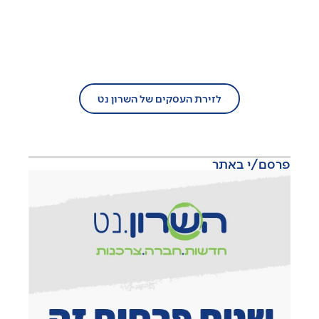
בעל עסק?
הצטרף/י עוד היום לזירת העסקים של
השרון נט!
לזירת העסקים של השרון נט
פרסם/י באתר