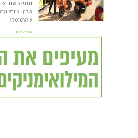
נתניה: שתי צנ
שרון: צוותי הר
שהתרסקו
קרא עוד »