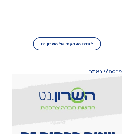
בעל עסק?
הצטרף/י עוד היום לזירת העסקים של
השרון נט!
לזירת העסקים של השרון נט
פרסם/י באתר