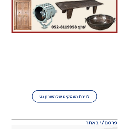
בעל עסק?
הצטרף/י עוד היום לזירת העסקים של
השרון נט!
לזירת העסקים של השרון נט
פרסם/י באתר