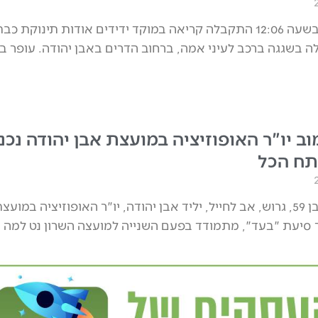
היום (חמישי) בשעה 12:06 התקבלה קריאה במוקד ידידים אודות תינוקת כב
ה בשגגה ברכב לעיני אמה, ברחוב הדרים באבן יהודה. עופר בונ
ב יו"ר האופוזיציה במועצת אבן יהודה נכנ
תח הכל
זוהר אברמוב, בן 59, גרוש, אב לחייל, יליד אבן יהודה, יו"ר האופוזיציה במועצ
"ר סיעת "בעד", מתמודד בפעם השנייה למועצה השרון נט למה