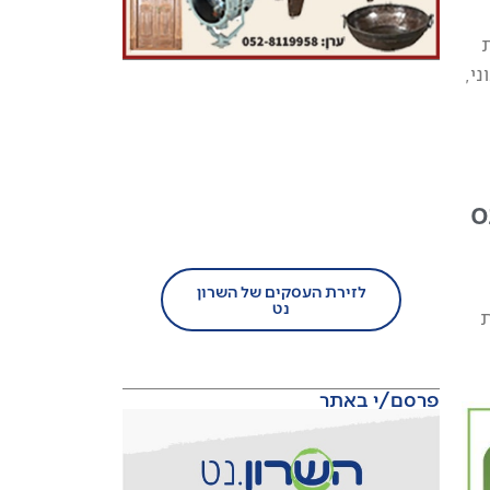
ת
י,
בעל עסק?
הצטרף/י עוד היום לזירת
ס
העסקים של השרון נט!
לזירת העסקים של השרון
נט
ת
פרסם/י באתר