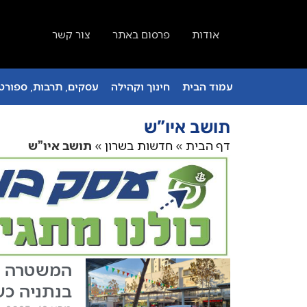
אודות
פרסום באתר
צור קשר
עמוד הבית
חינוך וקהילה
עסקים, תרבות, ספורט 
תושב איו”ש
דף הבית
»
חדשות בשרון
»
תושב איו”ש
המשטרה ע
בנתניה כש