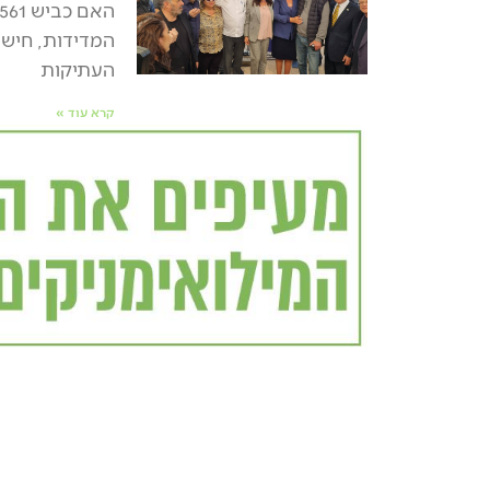
המדידות, חישוף
העתיקות
קרא עוד »