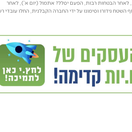
האם כביש 561, לאחר הבטחות רבות, הפעם יסלל? אתמול (יום א’), לאחר
 השטח גידורו וסימונו על ידי החברה הקבלנית, החלו עובדי ר