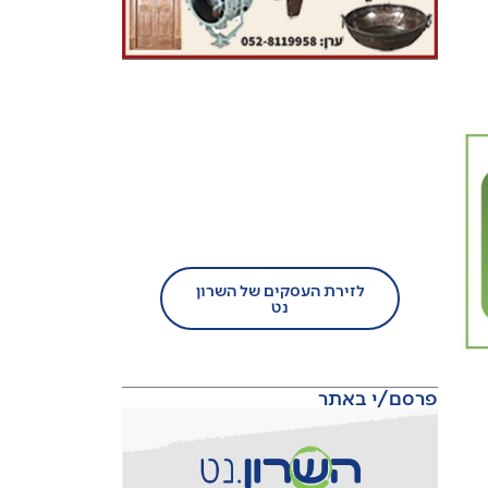
בעל עסק?
הצטרף/י עוד היום לזירת
העסקים של השרון נט!
לזירת העסקים של השרון
נט
פרסם/י באתר