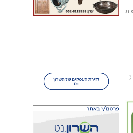
שות
בעל עסק?
הצטרף/י עוד היום לזירת
העסקים של השרון נט!
(
לזירת העסקים של השרון
נט
פרסם/י באתר