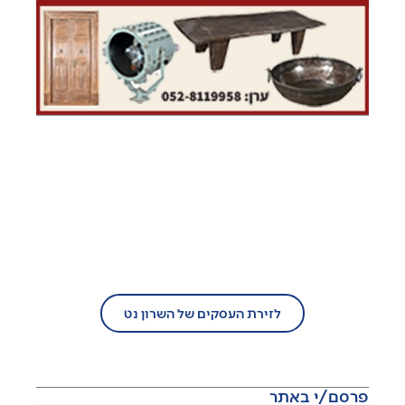
בעל עסק?
הצטרף/י עוד היום לזירת העסקים של
השרון נט!
לזירת העסקים של השרון נט
פרסם/י באתר