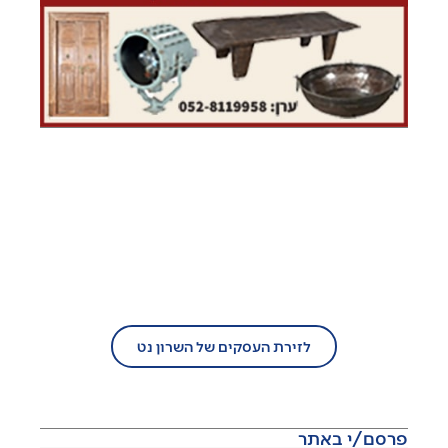
בעל עסק?
הצטרף/י עוד היום לזירת העסקים של
השרון נט!
לזירת העסקים של השרון נט
פרסם/י באתר