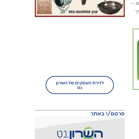
א –
ך
בעל עסק?
הצטרף/י עוד היום לזירת
העסקים של השרון נט!
לזירת העסקים של השרון
נט
פרסם/י באתר