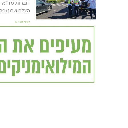
דוברות מד"א –
הצלה שרון ופר
קרא עוד »