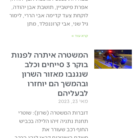
אפרת פישביין, תושבת אבן יהודה,
לוקחת צעד קדימה אבי הררי, לימור
גיל שני, אבי קרוננפלד, מתן
קרא עוד »
המשטרה איתרה לפנות
בוקר 3 סייחים וכלב
שנגנבו מאזור השרון
ובהמשך הם יוחזרו
לבעליהם
מאי 23, 2023
דוברות המשטרה (שרון): שוטרי
תחנת נתניה זיהו הלילה בכביש
החוף רכב שעורר את
חשדם.השוטרים קראו לנהג הרכב