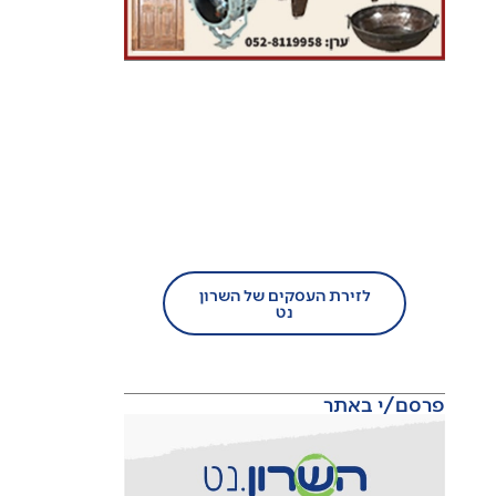
בעל עסק?
הצטרף/י עוד היום לזירת
העסקים של השרון נט!
לזירת העסקים של השרון
נט
פרסם/י באתר