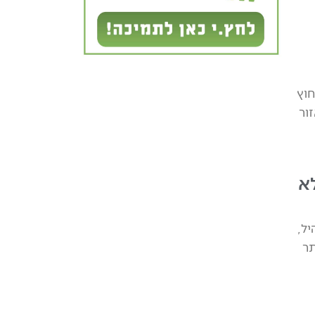
חוץ
ור
א
ל,
תר