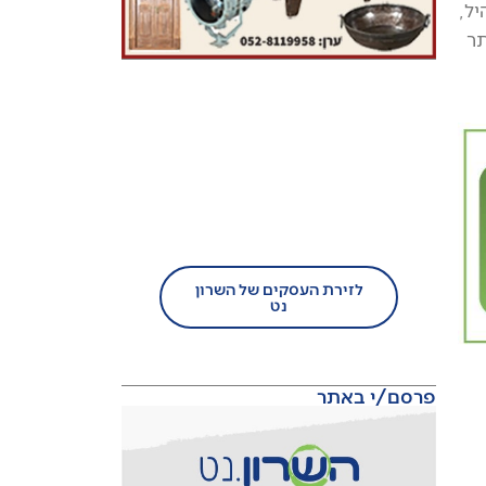
ל,
תר
בעל עסק?
הצטרף/י עוד היום לזירת
העסקים של השרון נט!
לזירת העסקים של השרון
נט
פרסם/י באתר