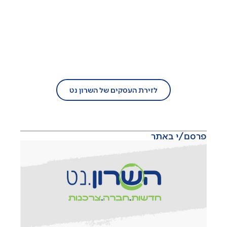
בעל עסק?
הצטרף/י עוד היום לזירת העסקים של
השרון נט!
לזירת העסקים של השרון נט
פרסם/י באתר