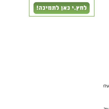
לו
ול