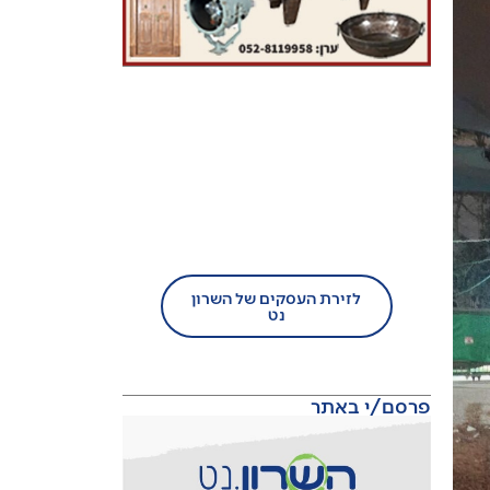
בעל עסק?
הצטרף/י עוד היום לזירת
העסקים של השרון נט!
לזירת העסקים של השרון
נט
פרסם/י באתר