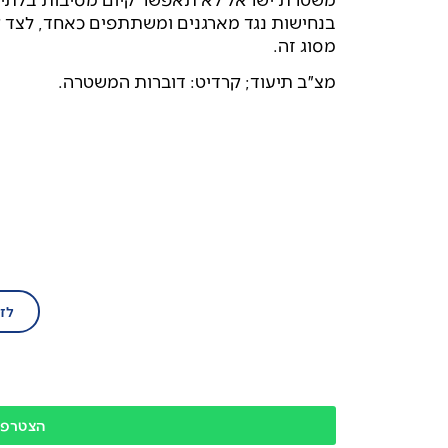
בנחישות נגד מארגנים ומשתתפים כאחד, לצד ק
מסוג זה.
מצ״ב תיעוד; קרדיט: דוברות המשטרה.
בע
הצטרף/י עוד ה
לז
הצטרפו