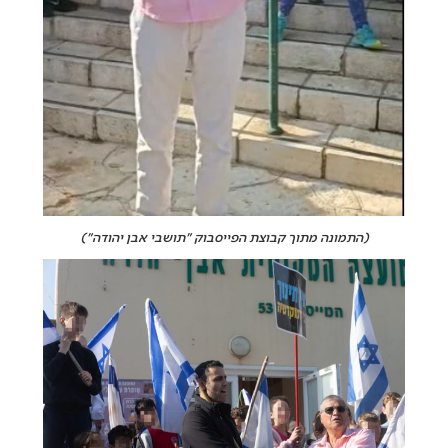
(התמונה מתוך קבוצת הפייסבוק "תושבי אבן יהודה")