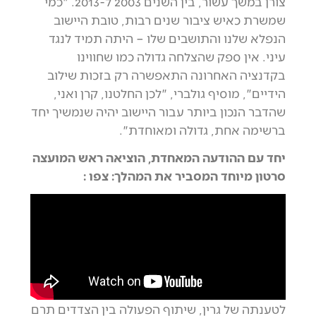
צורן במשך עשור, בין השנים 2003 ל-2013. "כמי
שמשרת כאיש ציבור שנים רבות, טובת היישוב
הנפלא שלנו והתושבים שלו – היתה תמיד לנגד
עיני. אין ספק שהצלחה גדולה כמו שחווינו
בקדנציה האחרונה התאפשרה רק בזכות שילוב
הידיים", מוסיף גולברי, "לכן החלטנו, קרן ואני,
שהדבר הנכון ביותר עבור היישוב יהיה שנמשיך יחד
ברשימה אחת, גדולה ומאוחדת".
יחד עם ההודעה המאחדת, הוציאה ראש המועצה
סרטון מיוחד המסביר את המהלך: צפו :
לטענתה של גרין, שיתוף הפעולה בין הצדדים תרם