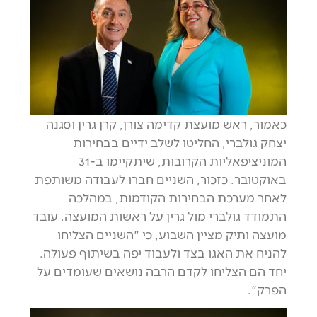
כאמור, ראש מועצת קדימה צורן, קרן גרין וסגנה
יצחק גולברי, החליטו לשלב ידיים בבחירות
המוניציפאליות הקרובות, שיתקיימו ב-31
באוקטובר. כזכור, השניים חברו לעבודה משותפת
לאחר מערכת הבחירות הקודמות, במהלכה
התמודד גולברי מול גרין על ראשות המועצה. עובד
מועצה ותיק מציין השבוע, כי "השניים הצליחו
להניח את האגו בצד ולעבוד יפה בשיתוף פעולה.
יחד הם הצליחו לקדם הרבה נושאים שעומדים על
הפרק".