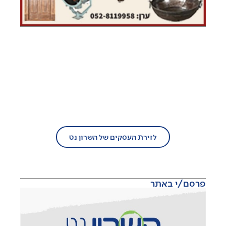
בעל עסק?
הצטרף/י עוד היום לזירת העסקים של
השרון נט!
לזירת העסקים של השרון נט
פרסם/י באתר