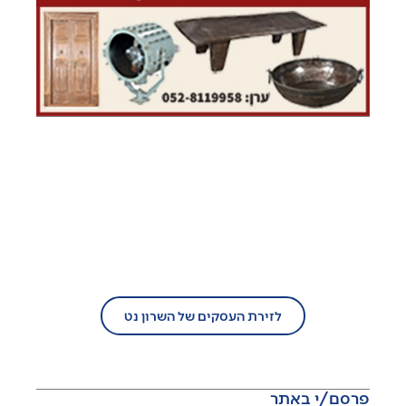
בעל עסק?
הצטרף/י עוד היום לזירת העסקים של
השרון נט!
לזירת העסקים של השרון נט
פרסם/י באתר