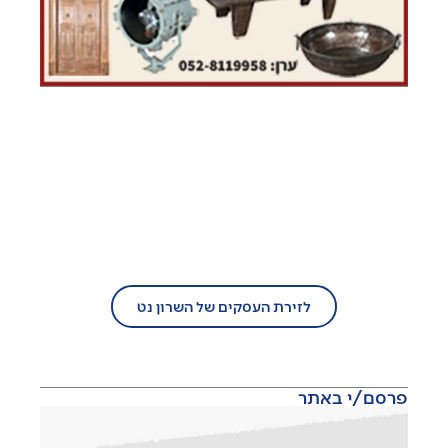
בעל עסק?
הצטרף/י עוד היום לזירת העסקים של
השרון נט!
לזירת העסקים של השרון נט
פרסם/י באתר