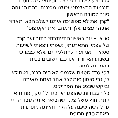
עברתי 6 לילות בלי שינה וסיוטיי לילה נוסח
תוכניות הראליטי שכולנו מכירים, בהם המנחה
פונה למודח הראשון.
"קרן, את לא ממשיכה איתנו לשלב הבא, תארזי
את החפצים שלך ותעזבי את הקמפוס"
6:30 – יום ראשון התעוררתי בתוך זעה קרה
של עצמי. התארגנתי, נשמתי ויצאתי לשיעור.
9:00 – אני ועוד 15 תלמידים שלא עצמו עין
בשבוע האחרון הינו כבר ישובים בכיתה
בהמתנה למורה.
לפי סדר מסוים שלגמרי לא היה ברור, בטח לא
לי, גבי סיטון פנה לכל אחד ואחת מאיתנו
וביקש שנציג את הפרויקט.
כל העבודות שהוצגו היו בגודל 'תיק', פחות או
יותר. חוץ משל פלנר שהביאה איתה עבודה דיי
גדולה שהושענה על הקיר והייתה מוסתרת
באיזה סדין מרופט.