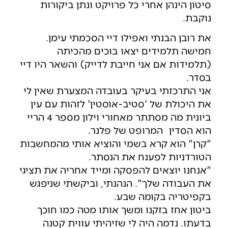
סיטון הינהן אחרי כל פרויקט ונתן ביקורות
נוקבת.
את רובן הבנתי ואפילו דיי הסכמתי עימן.
חמישה תלמידים יצאו בוכים מהכיתה
(תלמידות אם אני חייבת לדייק) והשאר היו דיי
בסדר.
אני התרכזתי בעיקר בעובדה המצערת שאין לי
את היכולת של 'סטיב-אוסטין' לזהות עם עין
ביונית מה מסתתר מאחורי וילון מספר 4 הריי
הוא הסדין המרופט של פלנר.
"קרן" הוא קרא בשמי והוציא אותי מהמחשבות
הטורדניות לפענח את הנסתר.
"אנחנו יוצאים להפסקה ומייד אחריה את תציגי
את העבודה שלך". הנהנתי, וביקשתי שניפגש
בקפיטריה בקומה שבע.
ביטון אחז בזקנו ומשך אותו מטה כמו חוכך
בדעתו. נדמה היה לי שזיהיתי עווית קטנה