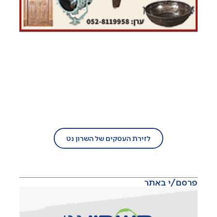
בעל עסק?
הצטרף/י עוד היום לזירת העסקים של
השרון נט!
לזירת העסקים של השרון נט
פרסם/י באתר