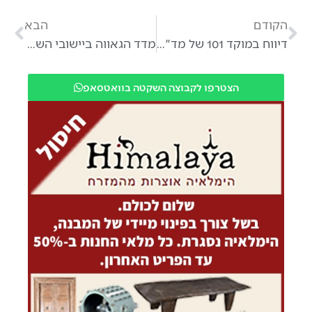
הקודם
הבא
דיווח במוקד 101 של מד"א במרחב ירקון, על אופנוע שנפגע מרכב בכביש 554
מדד הגאווה ביישובי השרון
הצטרפו לקבוצה השקטה בוואטסאפ