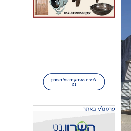
בעל עסק?
הצטרף/י עוד היום לזירת
העסקים של השרון נט!
לזירת העסקים של השרון
נט
פרסם/י באתר