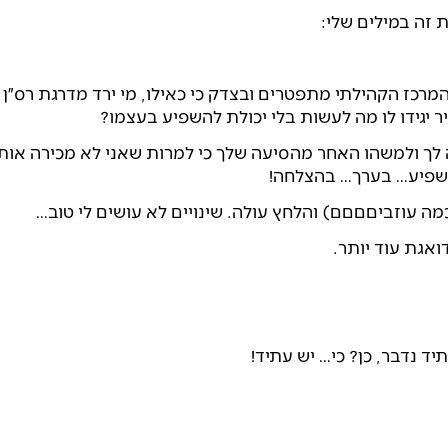
 זה במילים שלי:
 המרכז הקהילתי מתפטרים ובצדק כי כאילו, מי ירד מדרגת רס״ן
 יגידו לו מה לעשות בלי יכולת להשפיע בעצמו?
ה לך ולמשהו האחר מהסיעה שלך כי למרות שאני לא מכירה אות
השפיע… בערך… בהצלחה!
כמה עוזביםםםם) והלחץ עולה. שינויים לא עושים לי טוב…
ואגת עוד יותר.
יד נדבר, כן? כי… יש עתיד!