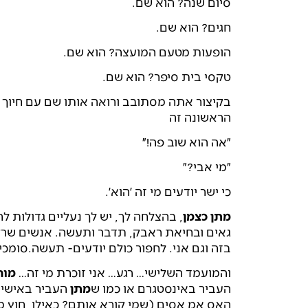
סיום שנה? הוא שם.
חגים? הוא שם.
הופעות מטעם המועצה? הוא שם.
טקסי בית סיפר? הוא שם.
בקיצור אתה מסתובב ורואה אותו שם עם חיוך גד
הראשונה זה
״אה הוא שוב פה!״
״מי אבי?״
כי ישר יודעים מי זה ׳הוא׳.
מתן כצמן
, בהצלחה לך, יש לך נעליים גדולות 
גאים ובחיאת ראבק, תדבר ותעשה. אנשים שרק
בזה וגם אני. לחפור כולם יודעים- תעשה.סומכי
והמועמד השלישי… רגע… אני זוכרת מי זה…
מורן
העביר באינסטגרם או כמו ש
מתן
העביר באישי ו
האס אמ אסים (שמי קורא אותם? כאילו, חוץ ממ