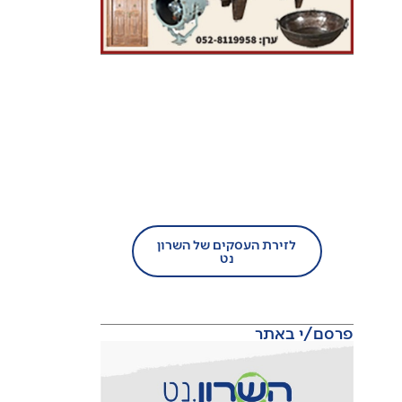
בעל עסק?
הצטרף/י עוד היום לזירת
העסקים של השרון נט!
לזירת העסקים של השרון
נט
פרסם/י באתר