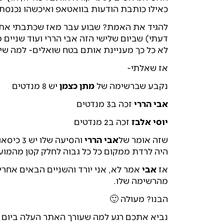
כאילו כותבת הודעות בוואטאפ ואיכשהו נכנס
להגיד את האמת? שבוע עבר מאז שכתבתי את 
דעתי) שביום שלישי הזה אבי הררי ועוד שניים
לא כל כך מעניינת אותם בטח שואלים- למה שי
אז שאלתי-
נקבע שברשימה של
מתן כצמן
יש 8 מנדטים
אבי הררי
זכה ב3 מנדטים
יוסי אלבז
זכה ב2 מנדטים
שזה אומר של
אבי הררי
והסיעה שלו יש 3 כיסאות במועצה, אבל אם אתם הייתם במקום של
היה לרדת ממקום כל כל גבוה לחלק קטן מהמוע
אז
אבי
אמר לא, אני יורד והשניים הבאים אחרי
מהרשימה שלו.
הבנו? מעולה 🙂
נביא אתכם רגע למה שעורך האתר העלה ביום של