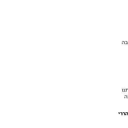
בה
נו
ה
ררי