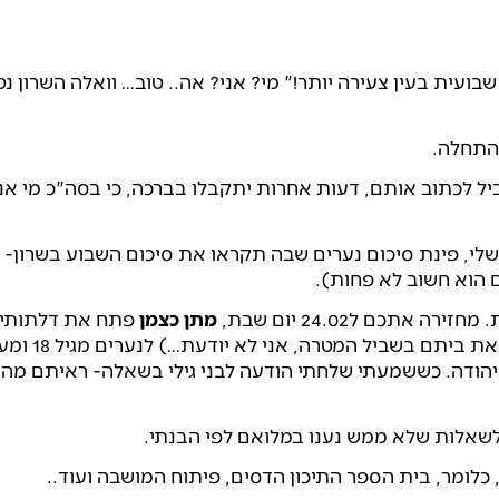
עית בעין צעירה יותר!" מי? אני? אה.. טוב… וואלה השרון נט
התחלה.
יל לכתוב אותם, דעות אחרות יתקבלו בברכה, כי בסה"כ מי אנ
 שלי, פינת סיכום נערים שבה תקראו את סיכום השבוע בשרון- 
 הוא חשוב לא פחות).
תכם ל24.02 יום שבת,
מתן כצמן
פתח את דלתותיו
(או הדלתות של חברים שלו שהסכימו להשאיל את ביתם בשביל 
יהודה. כששמעתי שלחתי הודעה לבני גילי בשאלה- ראיתם מה 
 לשאלות שלא ממש נענו במלואם לפי הבנתי.
לומר, בית הספר התיכון הדסים, פיתוח המושבה ועוד..