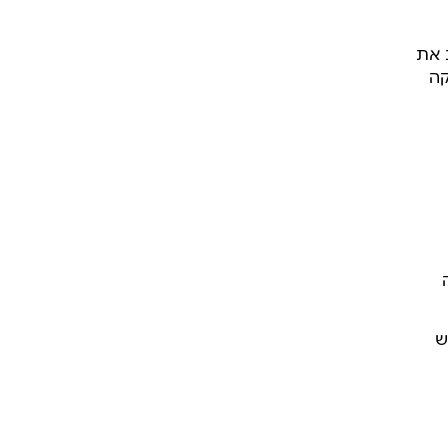
 את
קה
ש