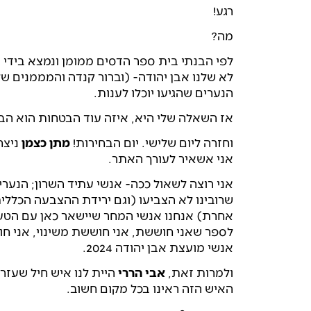
רגע!
מה?
לפי הבנתי בית ספר הדסים ממומן ונמצא בידי 
לא שלנו אבן יהודה- (וברור קנדה והמממנים של 
הנערים שהגיעו יוכלו לענות.
אז השאלה שלי היא, איזה עוד הבטחות הוא הבט
וחזרה ליום שלישי. יום הבחירות!
מתן כצמן
ניצח
אני אשאיר לעורך האתר.
אני רוצה לשאול ככה- אנשי עתיד השרון; הנער
שרובינו לא הצביעו (וגם ירידת ההצבעה הכלל
אחרת) אנחנו אנשי המחר שיישאר כאן עם הטעוי
לספר שאני חוששת, אני חוששת משינוי, אני 
אנשי מועצת אבן יהודה 2024.
ולמרות זאת,
אבי הררי
היית לנו איש חיל שעזר
האיש הזה ראינו בכל מקום חשוב.