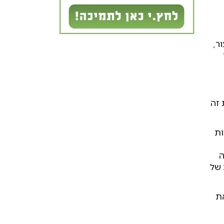
ר,
 זה
ות
ה
 של
את