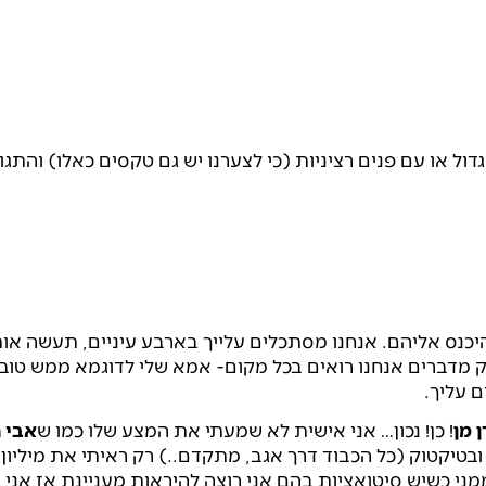
ול או עם פנים רציניות (כי לצערנו יש גם טקסים כאלו) והתגו
להיכנס אליהם. אנחנו מסתכלים עלייך בארבע עיניים, תעשה אות
 מדברים אנחנו רואים בכל מקום- אמא שלי לדוגמא ממש טוב
ם עליך.
 מן
! כן! נכון… אני אישית לא שמעתי את המצע שלו כמו ש
אבי
ה
בטיקטוק (כל הכבוד דרך אגב, מתקדם..) רק ראיתי את מיליון
ני כשיש סיטואציות בהם אני רוצה להיראות מעניינת אז אני