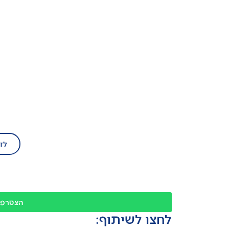
בע
הצטרף/י עוד ה
לז
הצטרפו
לחצו לשיתוף: