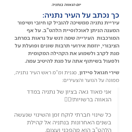
יום הגאווה בנתניה
כך נכתב על העיר נתניה:
עיריית נתניה ממשיכה להוביל קו חיובי ושיפור
המענה הניתן לאוכלוסיית הלהט”ב. על אף
המורכבות העירייה שמה דגש על נראות במרחב
הציבורי, יוזמת אירועי תרבות שונים ופועלת על
מנת לקרב ולשמוע את הקהילה המקומית
ולפעול בשיתוף אתה על מנת להיטיב עמה.
שירי חגואל סיידון
, סגנית ומ”מ ראש העיר נתניה,
ממונה על הנוער והצעירים:
אני מאוד גאה בציון של נתניה במדד
הגאווה ברשויות!🏳️‍🌈
כל שינוי חברתי לוקח זמן והשינוי שנעשה
בשנים האחרונות בנתניה אל קהילת
הלהט”ב הוא מהפכני ועצום.