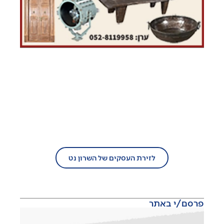
בעל עסק?
הצטרף/י עוד היום לזירת העסקים של
השרון נט!
לזירת העסקים של השרון נט
פרסם/י באתר