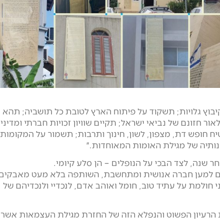
בוץ גלויות; תשקוד על פיתוח הארץ לטובת כל תושביה; תהא
 חזונם של נביאי ישראל; תקיים שוויון זכויות חברתי ומדיני
טיח חופש דת, מצפון, לשון, חינוך ותרבות; תשמור על המקומות
ותיה של מגילת האומות המאוחדות.״
ר שנה, לצד הבכי על הנופלים – הן סלע קיומי.
ם למען חברה אנושית ומתחשבת, השותפה בלא מעט מאבקים
י חולמת על עתיד טוב, חומל ואוהב אדם, לנכדיי ולנכדיהם של
את הרעיון הפשוט והנפלא הזה של החזרת מגילת העצמאות אשר