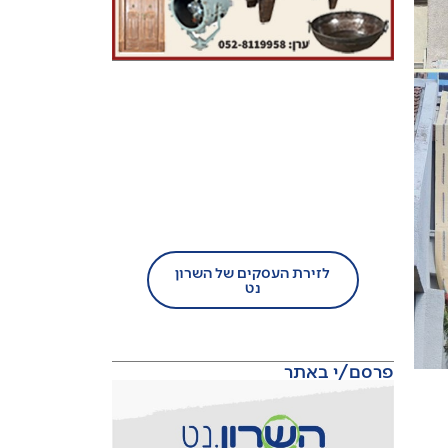
בעל עסק?
הצטרף/י עוד היום לזירת
העסקים של השרון נט!
לזירת העסקים של השרון
נט
פרסם/י באתר