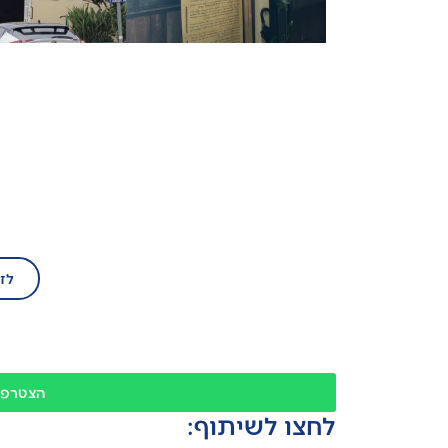
בע
הצטרף/י עוד ה
לז
הצטרפו
לחצו לשיתוף: