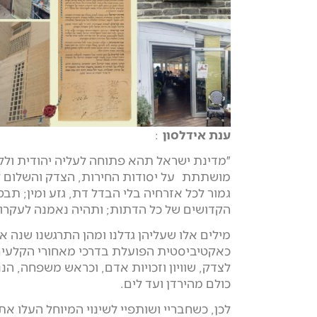
ענת אידלסון
:
״מדינת ישראל תהא פתוחה לעליה יהודית ולקי
מושתתת על יסודות החירות, הצדק והשלום לאור
גמור לכל אזרחיה בלי הבדל דת, גזע ומין; תב
הקדושים של כל הדתות; ותהיה נאמנה לעקרונ
מילים אלו שעליהן גדלנו ומהן התרגשנו שנה אח
כאקטיביסטית הפועלת בדרכי מאחורי הקלעי
לצדק, שוויון וזכויות אדם, וכראש משפחה, הננ
כולם מהירדן ועד לים.
לכן, כשחבריי ושותפיי לשינוי המיוחל העלו 