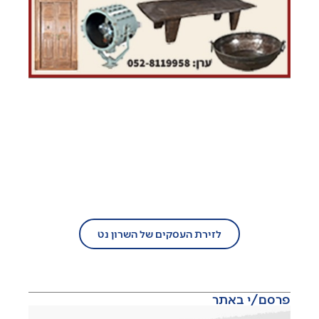
בעל עסק?
הצטרף/י עוד היום לזירת העסקים של
השרון נט!
לזירת העסקים של השרון נט
פרסם/י באתר