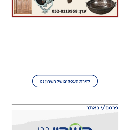
בעל עסק?
הצטרף/י עוד היום לזירת העסקים של
השרון נט!
לזירת העסקים של השרון נט
פרסם/י באתר