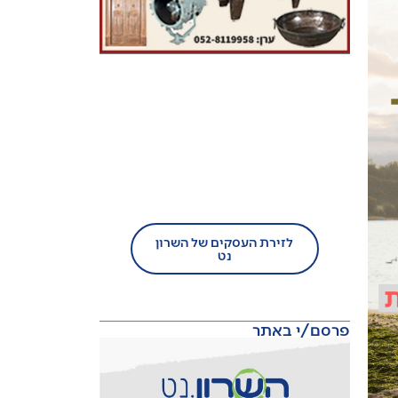
בעל עסק?
הצטרף/י עוד היום לזירת
העסקים של השרון נט!
לזירת העסקים של השרון
נט
פרסם/י באתר