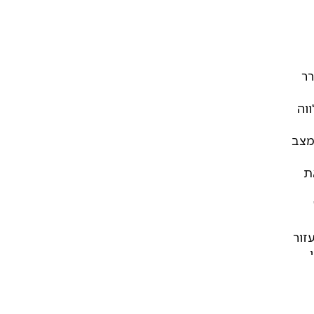
רר
וה
מצב
ת
זור