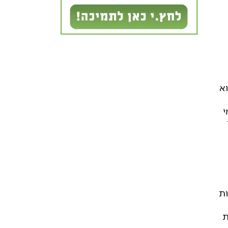
וא
י
ות
ת