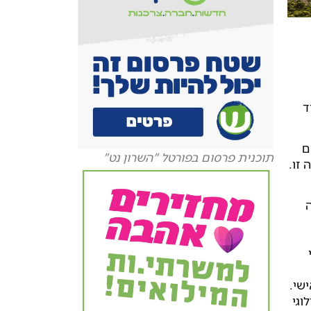
ד
ם
תוכנית פרסום בפורטל "השרון נט"
זו.
ה
אישי.
וגי