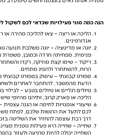
גופנית אנחנו גאים בעצמנו וחשים סיפוק רב מעצ
הנה כמה סוגי פעילויות שכדאי לכם לשקול ל
הליכה או ריצה – צאו להליכה מהירה או ר
אנדורפינים.
יוגה או מדיטציה – יוגה משלבת תנועה גו
פנימית, מפחיתה חרדה וכמובן, משפרת את
ריקוד – שימו קצת מוזיקה, רקדו והשתחרר
הרוח, להשתחרר ולהפיג מתחים.
ספורט קבוצתי – עיסוק בספורט קבוצתי כמ
הדעת מהמשבר, להתחבר לאחרים ולשחרר 
טיולים רגליים או טיולים בטבע – לבילוי
הליכה או פארק קרוב, ותיהנו מהיופי שיש 
שיעורי אומנויות לחימה או הגנה עצמית –
לכם לתעל את הרגשות שלכם, לפתח משמעת
דרך רבת עוצמה להחזיר את השליטה בזמ
שחייה – שחייה היא פעילות גופנית מצו
השחייה יכולה להיות מרגיעה ולעזור בהפ