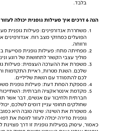
בלבד.
הנה 6 דרכים איך פעילות גופנית יכולה לעזור ליציאה ממצבי משבר:
משחררת אנדורפינים: פעילות גופנית מעו
הפועלים כמחזקי מצב רוח. אנדורפינים א
ורווחה.
מפחיתה מתח: פעילות גופנית מסייעת בהפ
מוליך עצבי הקשור לתחושות של רוגע ונינו
משפרת את ההערכה העצמית: פעילות גופ
שלכם. השגת מטרות, ראיית התקדמות והרגש
לכם להתמודד עם רגשות שליליים.
מספקת הסחת דעת: פעילות גופנית משמ
מקדמת אינטראקציה חברתית: השתייכות 
חברתית ולחיבור עם אנשים, דבר אשר תור
שחולקים תחומי עניין דומים לשלכם, יכו
משפרת את השינה: שינה טובה היא כמובן 
גופנית סדירה יכולה לעזור לווסת את דפו
כאמור, עיסוק בפעילות גופנית זו דרך מצוינת