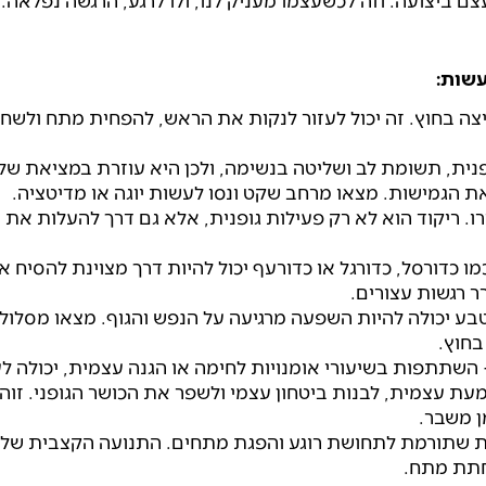
ם ביצועה. וזה לכשעצמו מעניק לנו, ולו לרגע, הרגשה נפלאה.
עשות:
יצה בחוץ. זה יכול לעזור לנקות את הראש, להפחית מתח ולשח
פנית, תשומת לב ושליטה בנשימה, ולכן היא עוזרת במציאת שלו
 הגמישות. מצאו מרחב שקט ונסו לעשות יוגה או מדיטציה.
ו. ריקוד הוא לא רק פעילות גופנית, אלא גם דרך להעלות את 
ו כדורסל, כדורגל או כדורעף יכול להיות דרך מצוינת להסיח א
רגשות עצורים.
 בטבע יכולה להיות השפעה מרגיעה על הנפש והגוף. מצאו מסלול
בחוץ.
 השתתפות בשיעורי אומנויות לחימה או הגנה עצמית, יכולה לע
 עצמית, לבנות ביטחון עצמי ולשפר את הכושר הגופני. זוהי
ן משבר.
ינת שתורמת לתחושת רוגע והפגת מתחים. התנועה הקצבית של
חתת מתח.