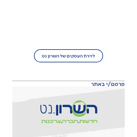
בעל עסק?
הצטרף/י עוד היום לזירת העסקים של
השרון נט!
לזירת העסקים של השרון נט
פרסם/י באתר