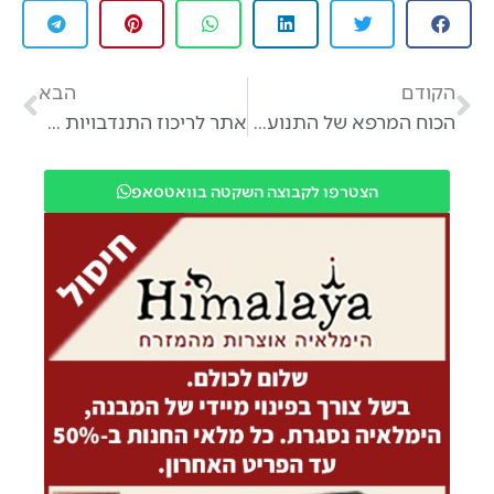
הקודם
הבא
הכוח המרפא של התנועה: הדרך שלכם לחוסן וליציאה ממשבר. מירב דיין
אתר לריכוז התנדבויות בזמן ״חרבות ברזל״
הצטרפו לקבוצה השקטה בוואטסאפ