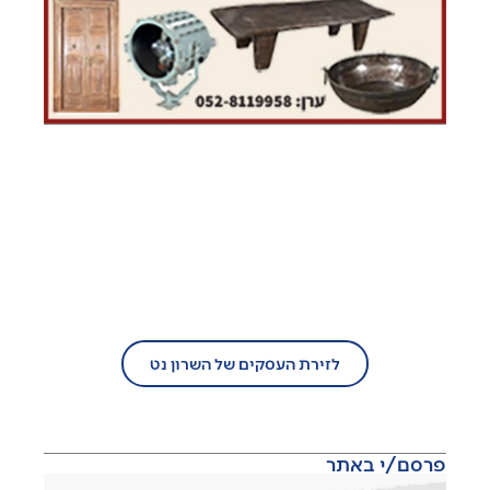
בעל עסק?
הצטרף/י עוד היום לזירת העסקים של
השרון נט!
לזירת העסקים של השרון נט
פרסם/י באתר